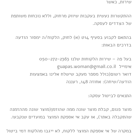
שירות, כאשר
ההתקשרות נעשית בעקבות שיווק מרחוק, וללא נוכחות משותפת
של הצדדים לעסקה.
בהתאם לקבוע בסעיף 14ט (א) לחוק, הלקוח/ה ימסור הודעה
בדרכים הבאות:
בעל פה – שירות הלקוחות שלנו 050-272-2363
אימייל guapas.woman@gmail.co.il
דואר רשום(כולל מספר מעקב שישלח אלינו באמצעות
הודעה/שיחה): אחוזה 148, רעננה
התנאים לביטול עסקה:
מוצר פגום, קבלת מוצר שונה ממה שהוזמן(מוצר שונה מההזמנה
שהתקבלה באתר), או עקב אי אספקת המוצר במועדים שנקבעו.
במקרה של אי אספקת המוצר ללקוח, לא ייגבו מהלקוח דמי ביטול