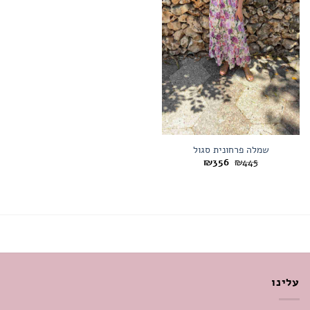
שמלה פרחונית סגול
המחיר
המחיר
₪
356
₪
445
המקורי
הנוכחי
היה:
הוא:
₪356.
₪445.
עלינו