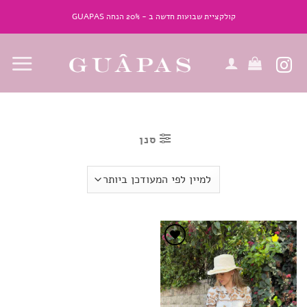
Ski
קולקציית שבועות חדשה ב - 20% הנחה GUAPAS
t
conten
סנן
הוסף
לרשימת