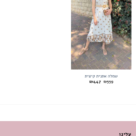
המשאלות
שמלה אתנית קיצית
המחיר
המחיר
₪
447
₪
559
המקורי
הנוכחי
היה:
הוא:
₪447.
₪559.
עלינו