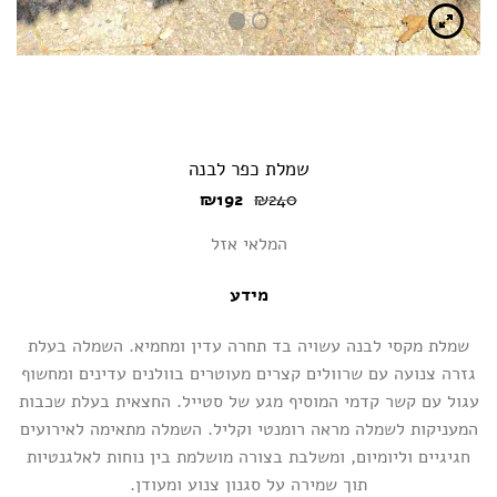
2
1
שמלת כפר לבנה
המחיר
המחיר
₪
192
₪
240
המקורי
הנוכחי
היה:
הוא:
המלאי אזל
₪192.
₪240.
מידע
שמלת מקסי לבנה עשויה בד תחרה עדין ומחמיא. השמלה בעלת
גזרה צנועה עם שרוולים קצרים מעוטרים בוולנים עדינים ומחשוף
עגול עם קשר קדמי המוסיף מגע של סטייל. החצאית בעלת שכבות
המעניקות לשמלה מראה רומנטי וקליל. השמלה מתאימה לאירועים
חגיגיים וליומיום, ומשלבת בצורה מושלמת בין נוחות לאלגנטיות
תוך שמירה על סגנון צנוע ומעודן.